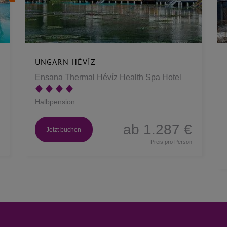
UNGARN HÉVÍZ
Ensana Thermal Hévíz Health Spa Hotel
Halbpension
ab 1.287 €
Jetzt buchen
Preis pro Person