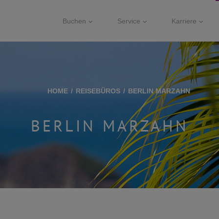
Buchen
Service
Karriere
HOME
REISEBÜROS
BERLIN MARZAHN
BERLIN MARZAHN