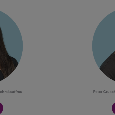
kehrskauffrau
Peter Grusc