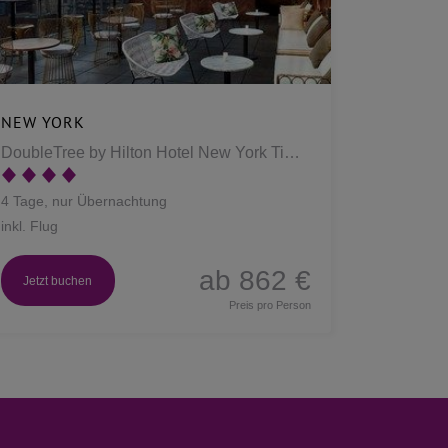
NEW YORK
DoubleTree by Hilton Hotel New York Times Square West
4 Tage, nur Übernachtung
inkl. Flug
ab 862 €
Jetzt buchen
Preis pro Person