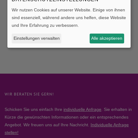
Wir nutzen Cookies auf unserer Website. Einige von ihnen
sind essenziell, während andere uns helfen, diese Website
und Ihre Erfahrung zu verbessern.
Einstellungen verwalten
Alle akzeptieren
WIR BERATEN SIE GERN!
Schicken Sie uns einfach Ihre
individuelle Anfrage
. Sie erhalten in
Kürze die gewünschten Informationen oder ein entsprechendes
Angebot. Wir freuen uns auf Ihre Nachricht.
Individuelle Anfrage
stellen!