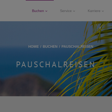
Buchen
Service
Karriere
HOME
BUCHEN
PAUSCHALREISEN
PAUSCHALREISEN